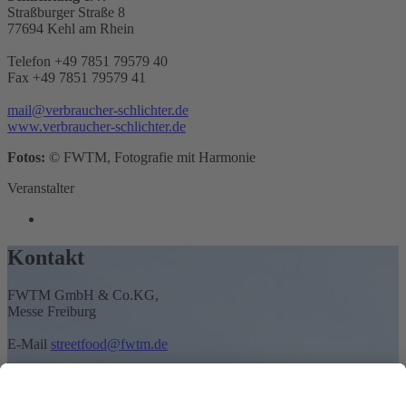
Straßburger Straße 8
77694 Kehl am Rhein
Telefon +49 7851 79579 40
Fax +49 7851 79579 41
mail@verbraucher-schlichter.de
www.verbraucher-schlichter.de
Fotos:
© FWTM, Fotografie mit Harmonie
Veranstalter
Kontakt
FWTM GmbH & Co.KG,
Messe Freiburg
E-Mail
streetfood@fwtm.de
Teilnahmebedingungen
Barrierefreiheit