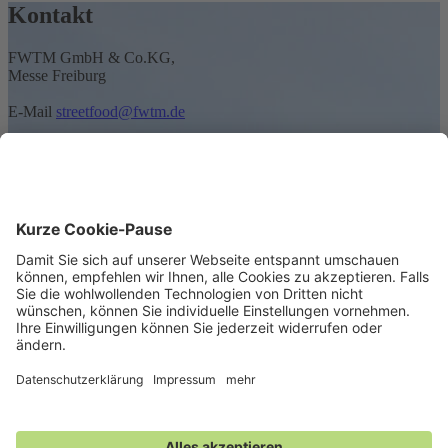
Kontakt
FWTM GmbH & Co.KG,
Messe Freiburg
E-Mail
streetfood@fwtm.de
Teilnahmebedingungen
Barrierefreiheit
Datenschutzerklärung
Impressum
Wir freuen uns auf Euren Besuch!
Für Besucher
Kulinarisches
Programm
Für Aussteller
3x3 Streetball
Presse
Kontakt