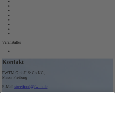
Veranstalter
Kontakt
FWTM GmbH & Co.KG,
Messe Freiburg
E-Mail
streetfood@fwtm.de
Teilnahmebedingungen
Barrierefreiheit
Datenschutzerklärung
Impressum